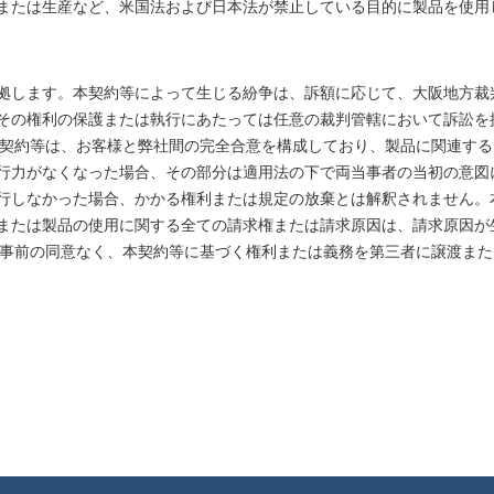
または生産など、米国法および日本法が禁止している目的に製品を使用
拠します。本契約等によって生じる紛争は、訴額に応じて、大阪地方裁
その権利の保護または執行にあたっては任意の裁判管轄において訴訟を
本契約等は、お客様と弊社間の完全合意を構成しており、製品に関連す
行力がなくなった場合、その部分は適用法の下で両当事者の当初の意図
行しなかった場合、かかる権利または規定の放棄とは解釈されません。
または製品の使用に関する全ての請求権または請求原因は、請求原因が
る事前の同意なく、本契約等に基づく権利または義務を第三者に譲渡ま