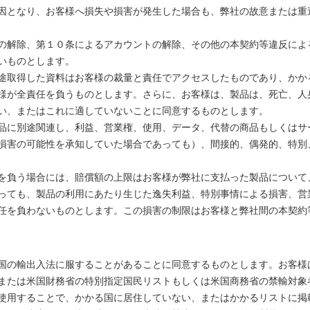
因となり、お客様へ損失や損害が発生した場合も、弊社の故意または重
の解除、第１０条によるアカウントの解除、その他の本契約等違反によ
いものとします。
途取得した資料はお客様の裁量と責任でアクセスしたものであり、かか
様が全責任を負うものとします。さらに、お客様は、製品は、死亡、人
い、またはこれに適していないことに同意するものとします。
品に別途関連し、利益、営業権、使用、データ、代替の商品もしくはサ
損害の可能性を承知していた場合であっても）、間接的、偶発的、特別
を負う場合には、賠償額の上限はお客様が弊社に支払った製品について
っても、製品の利用にあたり生じた逸失利益、特別事情による損害、営
任を負わないものとします。この損害の制限はお客様と弊社間の本契約
国の輸出入法に服することがあることに同意するものとします。お客様
または米国財務省の特別指定国民リストもしくは米国商務省の禁輸対象
使用することで、かかる国に居住していない、またはかかるリストに掲