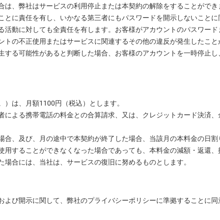
合は、弊社はサービスの利用停止または本契約の解除をすることができ
ことに責任を有し、いかなる第三者にもパスワードを開示しないことに
る活動に対しても全責任を有します。お客様がアカウントのパスワード
ントの不正使用またはサービスに関連するその他の違反が発生したこと
生する可能性があると判断した場合、お客様のアカウントを一時停止し
）は、月額1100円（税込）とします。
者による携帯電話の料金との合算請求、又は、クレジットカード決済、
場合、及び、月の途中で本契約が終了した場合、当該月の本料金の日割
使用することができなくなった場合であっても、本料金の減額・返還、
た場合には、当社は、サービスの復旧に努めるものとします。
および開示に関して、弊社のプライバシーポリシーに準拠することに同