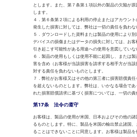
とします。また、第７条第１項以外の製品の欠陥が原
します。
４．第６条第２項による利用の停止またはアカウント
発生した損害に対しては、弊社は一切の責任を負わな
５．ダウンロードした資料または製品の使用により別
デバイスの損傷またはデータの損失に対しては、お客
引き起こす可能性がある用途への使用を意図していな
６．製品の使用もしくは使用不能に起因し、または製
害を含め（お客様が当該損害を請求する相手方が当該
対する責任を負わないものとします。
７．弊社がお客様又はその他の第三者に損害賠償責任
を超えないものとします。弊社は、いかなる場合であ
れた損害賠償請求に基づく損害については、一切の責
第１７条 法令の遵守
お客様は、製品の使用が米国、日本およびその他の諸
るものとします。特に、製品を米国の輸出禁止諸国、
ることはできないことに同意します。お客様は製品を