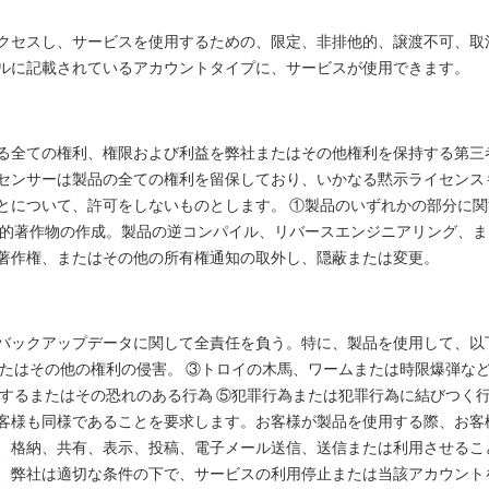
クセスし、サービスを使用するための、限定、非排他的、譲渡不可、取
ルに記載されているアカウントタイプに、サービスが使用できます。
る全ての権利、権限および利益を弊社またはその他権利を保持する第三
センサーは製品の全ての権利を留保しており、いかなる黙示ライセンス
とについて、許可をしないものとします。 ①製品のいずれかの部分に
次的著作物の作成。製品の逆コンパイル、リバースエンジニアリング、ま
著作権、またはその他の所有権通知の取外し、隠蔽または変更。
バックアップデータに関して全責任を負う。特に、製品を使用して、以
またはその他の権利の侵害。 ③トロイの木馬、ワームまたは時限爆弾な
反するまたはその恐れのある行為 ⑤犯罪行為または犯罪行為に結びつく
客様も同様であることを要求します。お客様が製品を使用する際、お客
、格納、共有、表示、投稿、電子メール送信、送信または利用させるこ
、弊社は適切な条件の下で、サービスの利用停止または当該アカウント