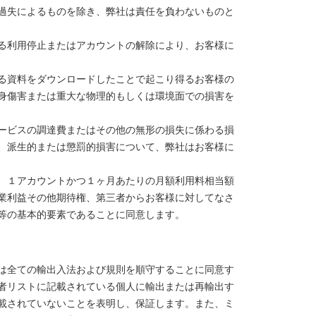
過失によるものを除き、弊社は責任を負わないものと
る利用停止またはアカウントの解除により、お客様に
る資料をダウンロードしたことで起こり得るお客様の
身傷害または重大な物理的もしくは環境面での損害を
ービスの調達費またはその他の無形の損失に係わる損
、派生的または懲罰的損害について、弊社はお客様に
、１アカウントかつ１ヶ月あたりの月額利用料相当額
業利益その他期待権、第三者からお客様に対してなさ
等の基本的要素であることに同意します。
は全ての輸出入法および規則を順守することに同意す
者リストに記載されている個人に輸出または再輸出す
載されていないことを表明し、保証します。また、ミ