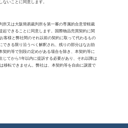
しないことに同意します。
判所又は大阪簡易裁判所を第一審の専属的合意管轄裁
提起できることに同意します。国際物品売買契約に関
るお客様と弊社間のそれ以前の契約に取って代わるもの
にできる限り沿うべく解釈され、残りの部分はなお効
本契約等で別段の定めがある場合を除き、本契約等に
生じてから1年以内に提訴する必要があり、それ以降は
たは移転できません。弊社は、本契約等を自由に譲渡で