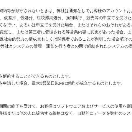
契約等が順守されないときは、弊社は通知なしでお客様のアカウントお
押、仮差押、仮処分、租税滞納処分、強制執行、競売等の申立てを受けた
てを行い、あるいは申立てを受けた場合、またはそれらのおそれがある
・変更し、または第三者に管理される等営業内容に変更があった場合、ま
反社会的勢力の構成員もしくは関係者であることが判明した場合 ⑧そ
 ⑪弊社とシステムの管理・運営を行う者との間で締結されたシステムの
を解約することができるものとします。
を申請した場合、最大3営業日以内に解約が成立するものとします。
期間の終了を受けて、お客様はソフトウェアおよびサービスの使用を継
客様または他の人に提供する義務はなく、自動的にデータを弊社のシス