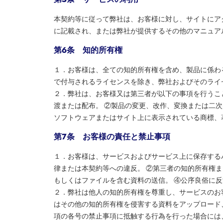
本契約等に従って弊社は、お客様に対し、サイトにア
に記載され、または弊社が提供するその他のマニュア
第６条 知的所有権
１．お客様は、全ての知的所有権を含め、製品に係わ
で付与されるライセンスを除き、弊社およびそのライ
２．弊社は、お客様又は第三者が以下の事項を行うこ
渡または配布。 ②製品の変更、改作、変換または二
ソフトウェアまたはサイト上に表示されている商標、
第７条 お客様の責任と禁止事項
１．お客様は、サービスおよびサービス上に保存する
律または本契約等への違反。 ②第三者の知的所有権
もしくはファイルを含む資料の送信。 ④公序良俗に
２．弊社は他人の知的所有権を尊重し、サービスのお
はその他の知的所有権を侵害する資料をアップロード
項の各号の禁止事項に抵触する行為を行った場合には